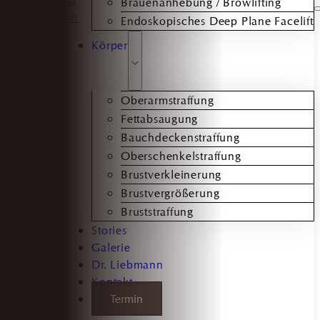
Brauenanhebung / Browlifting
Endoskopisches Deep Plane Facelift
Körper
Oberarmstraffung
Fettabsaugung
Bauchdeckenstraffung
Oberschenkelstraffung
Brustverkleinerung
Brustvergrößerung
Bruststraffung
Stories
Galerie
Dr. Liebmann
Kontakt
Termin