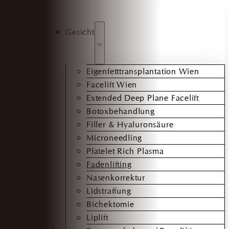
Gesicht
Eigenfetttransplantation Wien
Facelift Wien
Extended Deep Plane Facelift
Botoxbehandlung
Filler & Hyaluronsäure
Microneedling
Platelet Rich Plasma
Fadenlifting
Nasenkorrektur
Lidstraffung
Bichektomie
Liplift