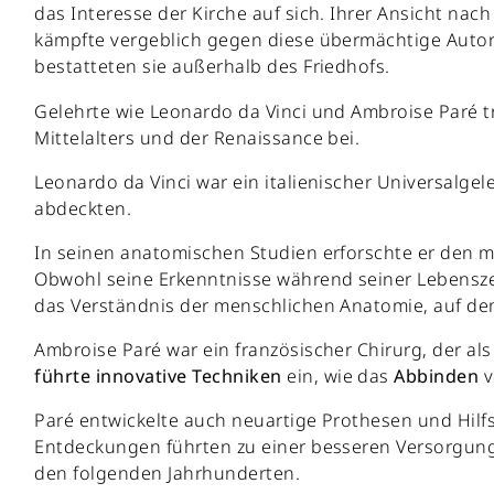
das Interesse der Kirche auf sich. Ihrer Ansicht na
kämpfte vergeblich gegen diese übermächtige Autorit
bestatteten sie außerhalb des Friedhofs.
Gelehrte wie Leonardo da Vinci und Ambroise Paré t
Mittelalters und der Renaissance bei.
Leonardo da Vinci war ein italienischer Universalgele
abdeckten.
In seinen anatomischen Studien erforschte er den m
Obwohl seine Erkenntnisse während seiner Lebenszeit
das Verständnis der menschlichen Anatomie, auf de
Ambroise Paré war ein französischer Chirurg, der als
führte
innovative
Techniken
ein, wie das
Abbinden
v
Paré entwickelte auch neuartige Prothesen und Hilf
Entdeckungen führten zu einer besseren Versorgung 
den folgenden Jahrhunderten.