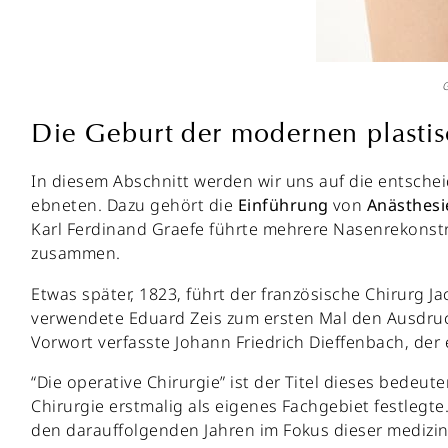
G
Die Geburt der modernen plastis
In diesem Abschnitt werden wir uns auf die entsche
ebneten. Dazu gehört die
Einführung
von
Anästhesi
Karl Ferdinand Graefe führte mehrere Nasenrekonstr
zusammen.
Etwas später, 1823, führt der französische Chirurg 
verwendete Eduard Zeis zum ersten Mal den Ausdruck
Vorwort verfasste Johann Friedrich Dieffenbach, der e
“Die operative Chirurgie” ist der Titel dieses bedeu
Chirurgie erstmalig als eigenes Fachgebiet festleg
den darauffolgenden Jahren im Fokus dieser medizini