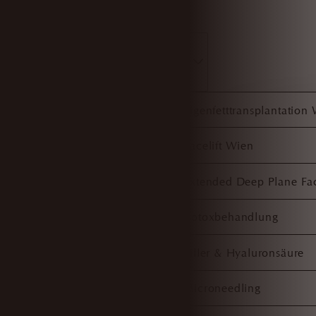
Gesicht
Eigenfetttransplantation
Facelift Wien
Extended Deep Plane Fac
Botoxbehandlung
Filler & Hyaluronsäure
Microneedling