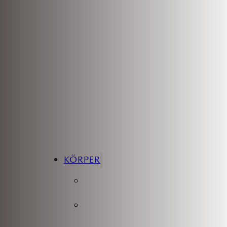
on Wien
acelift
KÖRPER
Oberarmstraffung
Fettabsaugung