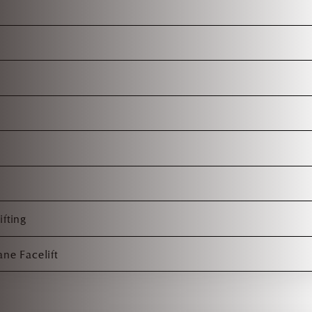
fting
ne Facelift