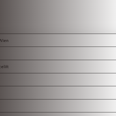
 Wien
elift