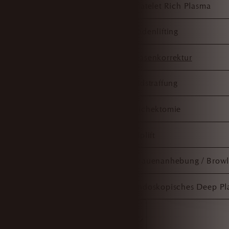
Platelet Rich Plasma
Fadenlifting
Nasenkorrektur
Lidstraffung
Bichektomie
Liplift
Brauenanhebung / Browli
Endoskopisches Deep Pla
Körper