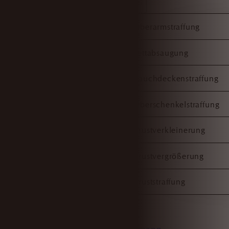
Oberarmstraffung
Fettabsaugung
Bauchdeckenstraffung
Oberschenkelstraffung
Brustverkleinerung
Brustvergrößerung
Bruststraffung
Stories
Galerie