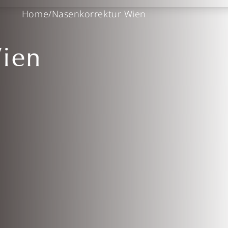
Home
/
Nasenkorrektur Wien
Wien