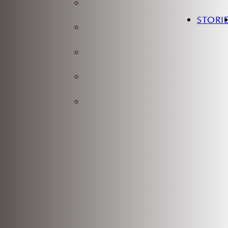
Bauchdeckenstraffung
STORI
Oberschenkelstraffung
Brustverkleinerung
Brustvergrößerung
Bruststraffung
lifting
lane Facelift