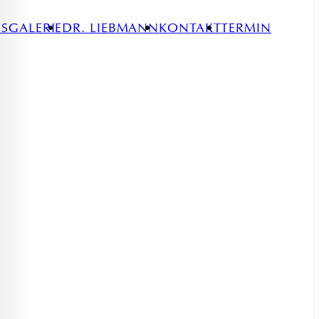
ES
GALERIE
DR. LIEBMANN
KONTAKT
TERMIN