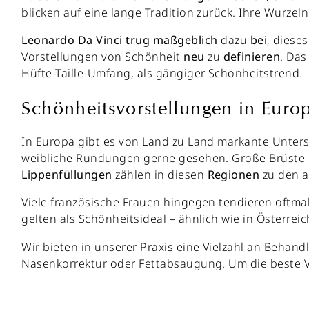
blicken auf eine lange Tradition zurück. Ihre Wurzel
Leonardo
Da
Vinci
trug
maßgeblich
dazu
bei
, diese
Vorstellungen von Schönheit
neu
zu
definieren
. Das
Hüfte-Taille-Umfang, als gängiger Schönheitstrend.
Schönheitsvorstellungen in Euro
In Europa gibt es von Land zu Land markante Unters
weibliche Rundungen gerne gesehen. Große Brüste und
Lippenfüllungen
zählen in diesen
Regionen
zu den 
Viele französische Frauen hingegen tendieren oftmal
gelten als Schönheitsideal – ähnlich wie in Österrei
Wir bieten in unserer Praxis eine Vielzahl an Beha
Nasenkorrektur oder Fettabsaugung. Um die beste Var