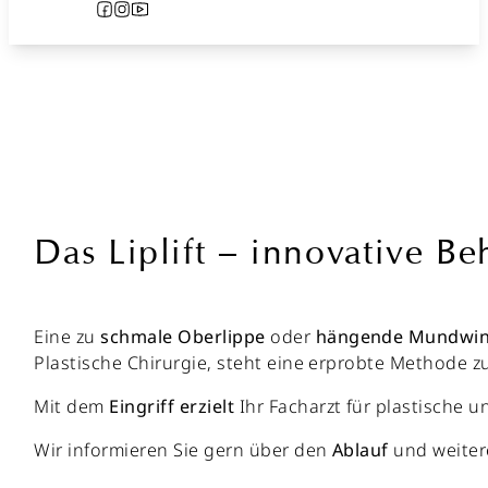
Follow us on Facebook
Follow us on Instagram
Follow us on YouTube
Das Liplift – innovative B
Eine zu
schmale
Oberlippe
oder
hängende
Mundwin
Plastische Chirurgie, steht eine erprobte Methode z
Mit dem
Eingriff
erzielt
Ihr Facharzt für plastische 
Wir informieren Sie gern über den
Ablauf
und weite