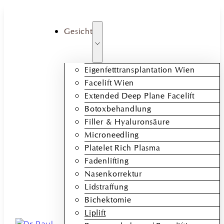
Gesicht
Eigenfetttransplantation Wien
Facelift Wien
Extended Deep Plane Facelift
Botoxbehandlung
Filler & Hyaluronsäure
Microneedling
Platelet Rich Plasma
Fadenlifting
Nasenkorrektur
Lidstraffung
Bichektomie
Liplift