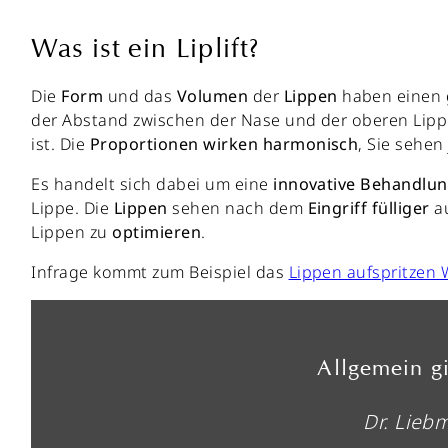
Was ist ein Liplift?
Die
Form
und das
Volumen
der
Lippen
haben einen
der Abstand zwischen der Nase und der oberen Lipp
ist. Die
Proportionen
wirken
harmonisch
, Sie sehen
Es handelt sich dabei um eine
innovative
Behandlu
Lippe. Die
Lippen
sehen nach dem
Eingriff fülliger
au
Lippen zu
optimieren
.
Infrage kommt zum Beispiel das
Lippen aufspritzen 
Allgemein gi
Dr. Lieb