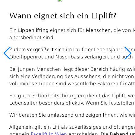
Wann eignet sich ein Liplift?
Ein
Lippenlifting
eignet sich für
Menschen
, die von
altersbedingt sind.
Zudem
vergrößert
sich im Lauf der Lebensjahre der
Oberlippenrot und Nasenbasis verlängert und auch ü
Bei jungen Menschen liegt dieser Bereich häufig zw
sich eine Veränderung des Aussehens, die nicht von
voluminöse Lippen sind wesentliche Faktoren für Attr
Ein guter Schönheitschirurg empfiehlt das Liplift, 
Lebensalter besonders effektiv. Wenn Sie feststelle
Wir beraten Sie umfassend und zeigen Ihnen, wie wi
Allgemein gilt ein Lift als zuverlässiges und oft ang
oder ein
Facelift in Wien
entscheiden. Die
Behandlu