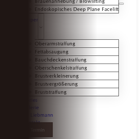
Brauenanhebung / Browlifting
Endoskopisches Deep Plane Facelift
Körper
Oberarmstraffung
Fettabsaugung
Bauchdeckenstraffung
Oberschenkelstraffung
Brustverkleinerung
Brustvergrößerung
Bruststraffung
Stories
Galerie
Dr. Liebmann
Kontakt
Termin