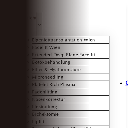
Gesicht
Eigenfetttransplantation Wien
Facelift Wien
Extended Deep Plane Facelift
Botoxbehandlung
Filler & Hyaluronsäure
Microneedling
Platelet Rich Plasma
Fadenlifting
Nasenkorrektur
Lidstraffung
Bichektomie
Liplift