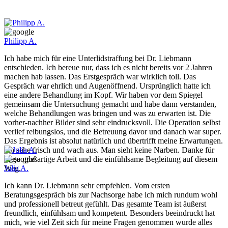
Philipp A.
Ich habe mich für eine Unterlidstraffung bei Dr. Liebmann
entschieden. Ich bereue nur, dass ich es nicht bereits vor 2 Jahren
machen hab lassen. Das Erstgespräch war wirklich toll. Das
Gespräch war ehrlich und Augenöffnend. Ursprünglich hatte ich
eine andere Behandlung im Kopf. Wir haben vor dem Spiegel
gemeinsam die Untersuchung gemacht und habe dann verstanden,
welche Behandlungen was bringen und was zu erwarten ist. Die
vorher-nachher Bilder sind sehr eindrucksvoll. Die Operation selbst
verlief reibungslos, und die Betreuung davor und danach war super.
Das Ergebnis ist absolut natürlich und übertrifft meine Erwartungen.
Ich sehe frisch und wach aus. Man sieht keine Narben. Danke für
diese großartige Arbeit und die einfühlsame Begleitung auf diesem
Weg.
Julia A.
Ich kann Dr. Liebmann sehr empfehlen. Vom ersten
Beratungsgespräch bis zur Nachsorge habe ich mich rundum wohl
und professionell betreut gefühlt. Das gesamte Team ist äußerst
freundlich, einfühlsam und kompetent. Besonders beeindruckt hat
mich, wie viel Zeit sich für meine Fragen genommen wurde alles