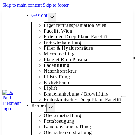
Skip to main content
Skip to footer
Gesicht
Eigenfetttransplantation Wien
Facelift Wien
Extended Deep Plane Facelift
Botoxbehandlung
Filler & Hyaluronsäure
Microneedling
Platelet Rich Plasma
Fadenlifting
Nasenkorrektur
Lidstraffung
Bichektomie
Liplift
Brauenanhebung / Browlifting
Endoskopisches Deep Plane Facelift
Körper
Oberarmstraffung
Fettabsaugung
Bauchdeckenstraffung
Oberschenkelstraffung