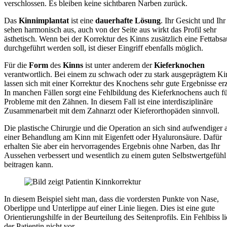
verschlossen. Es bleiben keine sichtbaren Narben zurück.
Das
Kinnimplantat
ist eine
dauerhafte
Lösung
. Ihr Gesicht und Ih
sehen harmonisch aus, auch von der Seite aus wirkt das Profil sehr
ästhetisch. Wenn bei der Korrektur des Kinns zusätzlich eine Fettabs
durchgeführt werden soll, ist dieser Eingriff ebenfalls möglich.
Für die
Form
des
Kinns
ist unter anderem der
Kieferknochen
verantwortlich. Bei einem zu schwach oder zu stark ausgeprägtem Ki
lassen sich mit einer Korrektur des Knochens sehr gute Ergebnisse erz
In manchen Fällen sorgt eine Fehlbildung des Kieferknochens auch f
Probleme mit den Zähnen. In diesem Fall ist eine interdisziplinäre
Zusammenarbeit mit dem Zahnarzt oder Kieferorthopäden sinnvoll.
Die plastische Chirurgie und die Operation an sich sind aufwendiger a
einer Behandlung am Kinn mit Eigenfett oder Hyaluronsäure. Dafür
erhalten Sie aber ein hervorragendes Ergebnis ohne Narben, das Ihr
Aussehen verbessert und wesentlich zu einem guten Selbstwertgefühl
beitragen kann.
In diesem Beispiel sieht man, dass die vordersten Punkte von Nase,
Oberlippe und Unterlippe auf einer Linie liegen. Dies ist eine gute
Orientierungshilfe in der Beurteilung des Seitenprofils. Ein Fehlbiss li
der Patientin nicht vor.