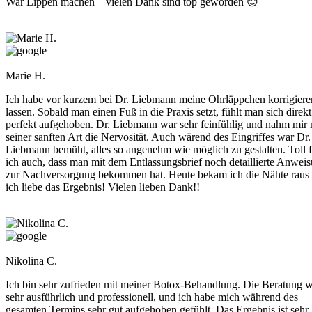
War Lippen machen – vielen Dank sind top geworden 😊
Marie H.
Ich habe vor kurzem bei Dr. Liebmann meine Ohrläppchen korrigiere
lassen. Sobald man einen Fuß in die Praxis setzt, fühlt man sich direkt
perfekt aufgehoben. Dr. Liebmann war sehr feinfühlig und nahm mir 
seiner sanften Art die Nervosität. Auch wärend des Eingriffes war Dr.
Liebmann bemüht, alles so angenehm wie möglich zu gestalten. Toll 
ich auch, dass man mit dem Entlassungsbrief noch detaillierte Anwei
zur Nachversorgung bekommen hat. Heute bekam ich die Nähte raus
ich liebe das Ergebnis! Vielen lieben Dank!!
Nikolina C.
Ich bin sehr zufrieden mit meiner Botox-Behandlung. Die Beratung 
sehr ausführlich und professionell, und ich habe mich während des
gesamten Termins sehr gut aufgehoben gefühlt. Das Ergebnis ist sehr