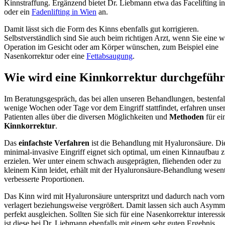
Kinnstraffung. Ergänzend bietet Dr. Liebmann etwa das Facelifting i
oder ein
Fadenlifting in Wien
an.
Damit lässt sich die Form des Kinns ebenfalls gut korrigieren.
Selbstverständlich sind Sie auch beim richtigen Arzt, wenn Sie eine w
Operation im Gesicht oder am Körper wünschen, zum Beispiel eine
Nasenkorrektur oder eine
Fettabsaugung
.
Wie wird eine Kinnkorrektur durchgeführ
Im Beratungsgespräch, das bei allen unseren Behandlungen, bestenfal
wenige Wochen oder Tage vor dem Eingriff stattfindet, erfahren unse
Patienten alles über die diversen Möglichkeiten und
Methoden
für ei
Kinnkorrektur
.
Das
einfachste
Verfahren
ist die Behandlung mit Hyaluronsäure. Di
minimal-invasive Eingriff eignet sich optimal, um einen Kinnaufbau 
erzielen. Wer unter einem schwach ausgeprägten, fliehenden oder zu
kleinem Kinn leidet, erhält mit der Hyaluronsäure-Behandlung wesent
verbesserte Proportionen.
Das Kinn wird mit Hyaluronsäure unterspritzt und dadurch nach vorn
verlagert beziehungsweise vergrößert. Damit lassen sich auch Asymm
perfekt ausgleichen. Sollten Sie sich für eine Nasenkorrektur interessi
ist diese bei Dr. Liebmann ebenfalls mit einem sehr guten Ergebnis