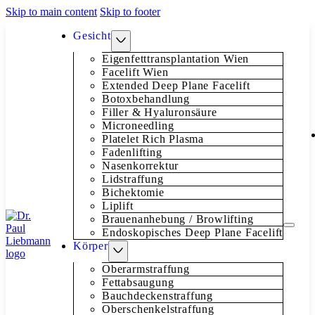
Skip to main content
Skip to footer
Gesicht
Eigenfetttransplantation Wien
Facelift Wien
Extended Deep Plane Facelift
Botoxbehandlung
Filler & Hyaluronsäure
Microneedling
Platelet Rich Plasma
Fadenlifting
Nasenkorrektur
Lidstraffung
Bichektomie
Liplift
Brauenanhebung / Browlifting
Endoskopisches Deep Plane Facelift
Körper
Oberarmstraffung
Fettabsaugung
Bauchdeckenstraffung
Oberschenkelstraffung