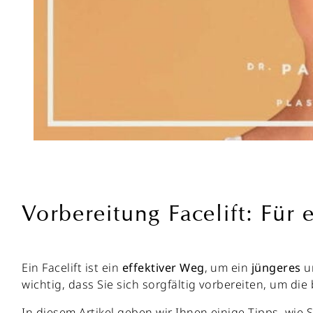
Vorbereitung Facelift: Für 
Ein Facelift ist ein
effektiver
Weg
, um ein
jüngeres
u
wichtig, dass Sie sich sorgfältig vorbereiten, um di
In diesem Artikel geben wir Ihnen einige Tipps, wie S