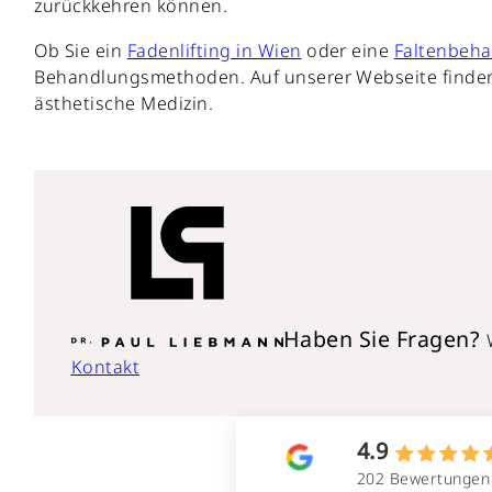
zurückkehren können.
Ob Sie ein
Fadenlifting in Wien
oder eine
Faltenbeha
Behandlungsmethoden. Auf unserer Webseite finden
ästhetische Medizin.
Haben Sie Fragen?
Kontakt
4.9
202 Bewertungen