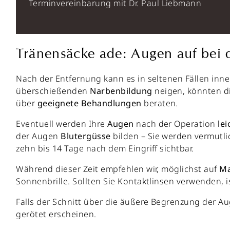
Terminvereinbarung mit Dr. Paul Liebmann
Tränensäcke ade: Augen auf bei
Nach der Entfernung kann es in seltenen Fällen inne
überschießenden
Narbenbildung
neigen, könnten di
über
geeignete Behandlungen
beraten.
Eventuell werden Ihre
Augen
nach der Operation
le
der Augen
Blutergüsse
bilden – Sie werden vermutli
zehn bis 14 Tage nach dem Eingriff sichtbar.
Während dieser Zeit empfehlen wir, möglichst auf
Ma
Sonnenbrille. Sollten Sie Kontaktlinsen verwenden, 
Falls der Schnitt über die äußere Begrenzung der 
gerötet erscheinen.