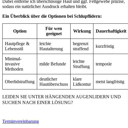
Dabei entferne ich überschüssige Haut und ggf. Fettgewebe präzise,
sodass ein natürlicher Ausdruck erhalten bleibt.
Ein Überblick über die Optionen bei Schlupflidern:
Für wen
Option
Wirkung
Dauerhaftigkeit
geeignet
Hautpflege &
leichte
begrenzt
kurzfristig
Lebensstil
Hautalterung
straffend
Minimal-
leichte
invasive
milde Befunde
temporär
Straffung
Methoden
deutlicher
klare
Oberlidstraffung
meist langfristig
Hautüberschuss
Lidkontur
LEIDEN SIE UNTER HÄNGENDEN AUGENLIDERN UND
SUCHEN NACH EINER LÖSUNG?
Terminvereinbarung