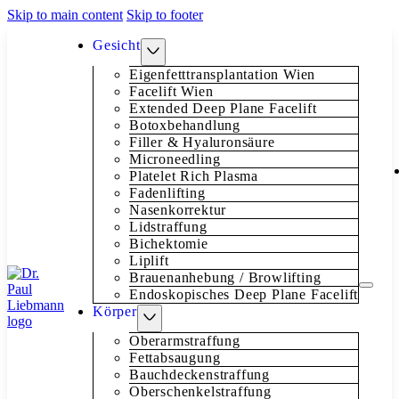
Skip to main content
Skip to footer
Gesicht
Eigenfetttransplantation Wien
Facelift Wien
Extended Deep Plane Facelift
Botoxbehandlung
Filler & Hyaluronsäure
Microneedling
Platelet Rich Plasma
Fadenlifting
Nasenkorrektur
Lidstraffung
Bichektomie
Liplift
Brauenanhebung / Browlifting
Endoskopisches Deep Plane Facelift
Körper
Oberarmstraffung
Fettabsaugung
Bauchdeckenstraffung
Oberschenkelstraffung