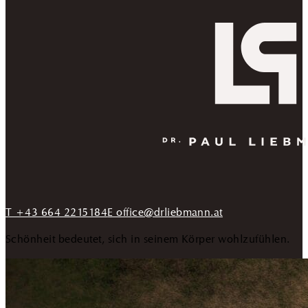
T +43 664 2215184
E office@drliebmann.at
Schönheit bedeutet, sich in seinem Körper wohlzufühlen.