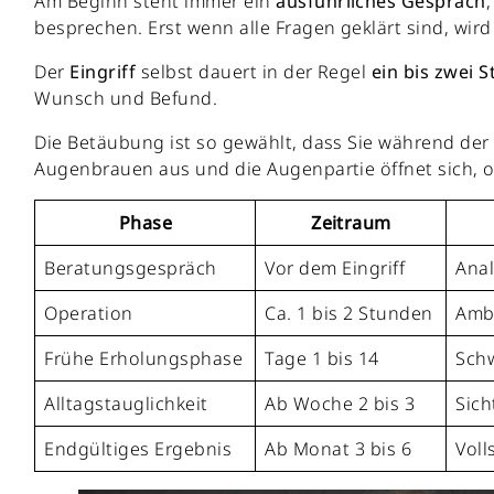
Am Beginn steht immer ein
ausführliches Gespräch
besprechen. Erst wenn alle Fragen geklärt sind, wird
Der
Eingriff
selbst dauert in der Regel
ein bis zwei 
Wunsch und Befund.
Die Betäubung ist so gewählt, dass Sie während der
Augenbrauen aus und die Augenpartie öffnet sich, 
Phase
Zeitraum
Beratungsgespräch
Vor dem Eingriff
Anal
Operation
Ca. 1 bis 2 Stunden
Ambu
Frühe Erholungsphase
Tage 1 bis 14
Sch
Alltagstauglichkeit
Ab Woche 2 bis 3
Sich
Endgültiges Ergebnis
Ab Monat 3 bis 6
Voll